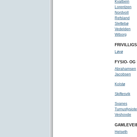
Kvalbein
Lorentzen
Nordvoll
Refsland
Slettebø
Vedelden
Wiborg
FRIVILLIG
Løvø
FYSIO- OG
Abrahamsen
Jacobsen
Kolstø
Skiftesvik
Svanes
Turnusfysiot
Veshovde
GAMLEVEI
Helseth