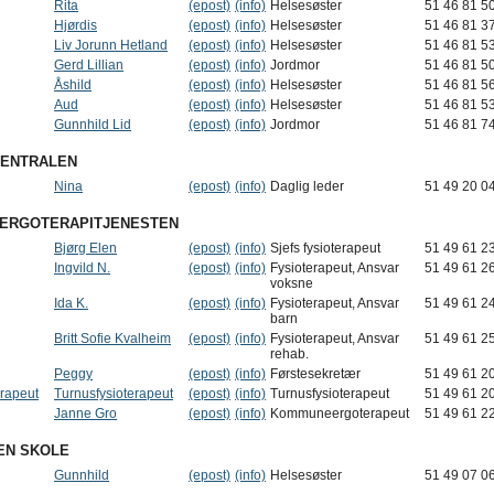
Rita
(epost)
(info)
Helsesøster
51 46 81 5
Hjørdis
(epost)
(info)
Helsesøster
51 46 81 3
Liv Jorunn Hetland
(epost)
(info)
Helsesøster
51 46 81 5
Gerd Lillian
(epost)
(info)
Jordmor
51 46 81 5
Åshild
(epost)
(info)
Helsesøster
51 46 81 5
Aud
(epost)
(info)
Helsesøster
51 46 81 5
Gunnhild Lid
(epost)
(info)
Jordmor
51 46 81 7
SENTRALEN
Nina
(epost)
(info)
Daglig leder
51 49 20 0
 ERGOTERAPITJENESTEN
Bjørg Elen
(epost)
(info)
Sjefs fysioterapeut
51 49 61 2
Ingvild N.
(epost)
(info)
Fysioterapeut, Ansvar
51 49 61 2
voksne
Ida K.
(epost)
(info)
Fysioterapeut, Ansvar
51 49 61 2
barn
Britt Sofie Kvalheim
(epost)
(info)
Fysioterapeut, Ansvar
51 49 61 2
rehab.
Peggy
(epost)
(info)
Førstesekretær
51 49 61 2
erapeut
Turnusfysioterapeut
(epost)
(info)
Turnusfysioterapeut
51 49 61 2
Janne Gro
(epost)
(info)
Kommuneergoterapeut
51 49 61 2
EN SKOLE
Gunnhild
(epost)
(info)
Helsesøster
51 49 07 0