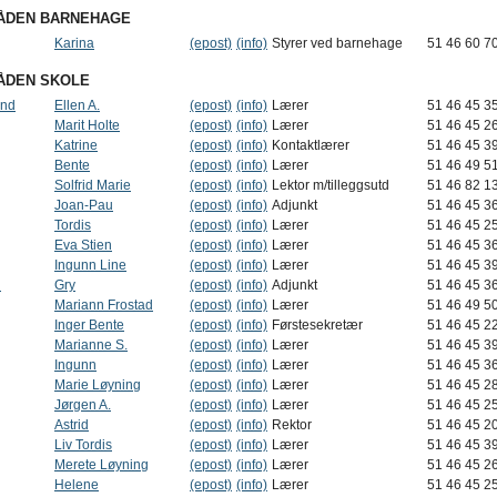
ÅDEN BARNEHAGE
Karina
(epost)
(info)
Styrer ved barnehage
51 46 60 7
ÅDEN SKOLE
and
Ellen A.
(epost)
(info)
Lærer
51 46 45 3
Marit Holte
(epost)
(info)
Lærer
51 46 45 2
Katrine
(epost)
(info)
Kontaktlærer
51 46 45 3
Bente
(epost)
(info)
Lærer
51 46 49 5
Solfrid Marie
(epost)
(info)
Lektor m/tilleggsutd
51 46 82 1
Joan-Pau
(epost)
(info)
Adjunkt
51 46 45 3
Tordis
(epost)
(info)
Lærer
51 46 45 2
Eva Stien
(epost)
(info)
Lærer
51 46 45 3
Ingunn Line
(epost)
(info)
Lærer
51 46 45 3
n
Gry
(epost)
(info)
Adjunkt
51 46 45 3
Mariann Frostad
(epost)
(info)
Lærer
51 46 49 5
Inger Bente
(epost)
(info)
Førstesekretær
51 46 45 2
Marianne S.
(epost)
(info)
Lærer
51 46 45 3
Ingunn
(epost)
(info)
Lærer
51 46 45 3
Marie Løyning
(epost)
(info)
Lærer
51 46 45 2
Jørgen A.
(epost)
(info)
Lærer
51 46 45 2
Astrid
(epost)
(info)
Rektor
51 46 45 2
Liv Tordis
(epost)
(info)
Lærer
51 46 45 3
Merete Løyning
(epost)
(info)
Lærer
51 46 45 2
Helene
(epost)
(info)
Lærer
51 46 45 2