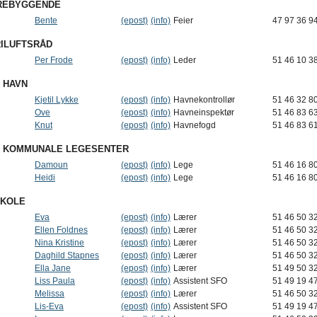
REBYGGENDE
Bente
(epost)
(info)
Feier
47 97 36 9
RILUFTSRÅD
Per Frode
(epost)
(info)
Leder
51 46 10 3
 HAVN
Kjetil Lykke
(epost)
(info)
Havnekontrollør
51 46 32 8
Ove
(epost)
(info)
Havneinspektør
51 46 83 6
Knut
(epost)
(info)
Havnefogd
51 46 83 6
 KOMMUNALE LEGESENTER
Damoun
(epost)
(info)
Lege
51 46 16 8
Heidi
(epost)
(info)
Lege
51 46 16 8
SKOLE
Eva
(epost)
(info)
Lærer
51 46 50 3
Ellen Foldnes
(epost)
(info)
Lærer
51 46 50 3
Nina Kristine
(epost)
(info)
Lærer
51 46 50 3
Daghild Stapnes
(epost)
(info)
Lærer
51 46 50 3
Ella Jane
(epost)
(info)
Lærer
51 49 50 3
Liss Paula
(epost)
(info)
Assistent SFO
51 49 19 4
Melissa
(epost)
(info)
Lærer
51 46 50 3
Lis-Eva
(epost)
(info)
Assistent SFO
51 49 19 4