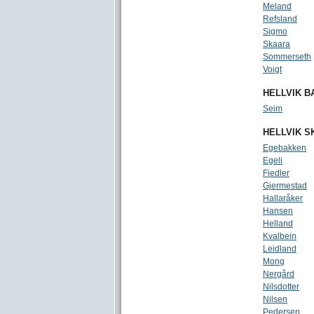
Meland
Refsland
Sigmo
Skaara
Sommerseth
Voigt
HELLVIK 
Seim
HELLVIK S
Egebakken
Egeli
Fiedler
Gjermestad
Hallaråker
Hansen
Helland
Kvalbein
Leidland
Mong
Nergård
Nilsdotter
Nilsen
Pedersen