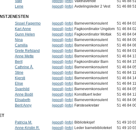
Vakt
(epost)
(info)
Vakthavende
51 46 88 5
Lene
(epost)
(info)
Avdelingsleder 2 Vest
51 46 88 5
NSTJENESTEN
Sissel Fagermo
(epost)
(info)
Barnevernkonsulent
51 46 84 0
Kari Anne
(epost)
(info)
Fagkoordinator Ungdom
51 46 84 0
Gunn Helen
(epost)
(info)
Fagkoordinator Mottak
51 46 84 0
Nina
(epost)
(info)
Barnevernkonsulent
51 46 84 0
Camilla
(epost)
(info)
Barnevernkonsulent
51 46 84 0
Grete Refsland
(epost)
(info)
Barnevernkonsulent
51 46 84 0
Anne Mette
(epost)
(info)
Barnevernkonsulent
51 46 84 1
Berit
(epost)
(info)
Fagkoordinator Barn
51 46 84 1
Cathrine Å.
(epost)
(info)
Barnevernkonsulent
51 46 84 0
Stine
(epost)
(info)
Barnevernkonsulent
51 46 84 1
Kjersti
(epost)
(info)
Barnevernkonsulent
51 46 84 1
Elise
(epost)
(info)
Barnevernkonsulent
51 46 84 1
Svanhild
(epost)
(info)
Barnevernkonsulent
51 46 84 0
Anne Bodil
(epost)
(info)
Konstituert leder
51 46 84 1
Elisabeth
(epost)
(info)
Barnevernkonsulent
51 46 84 0
Berit Anny
(epost)
(info)
Førstesekretær
51 46 84 0
ET
Patricia M.
(epost)
(info)
Biblioteksjef
51 49 10 0
Anne-Kristin R.
(epost)
(info)
Leder barnebiblioteket
51 49 10 0