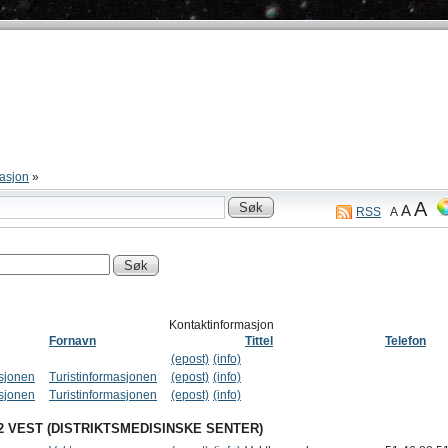
asjon
»
A
A
RSS
A
Kontaktinformasjon
Fornavn
Tittel
Telefon
(epost)
(info)
asjonen
Turistinformasjonen
(epost)
(info)
asjonen
Turistinformasjonen
(epost)
(info)
2 VEST (DISTRIKTSMEDISINSKE SENTER)