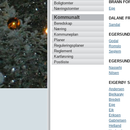
BRANN FO
Boligtomter
Næringstomter
Ege
Kommunalt
DALANE F
Beredskap
Sandal
Næring
Kommuneplan
EGERSUND
Planer
Godal
Reguleringsplaner
Romslo
Reglement
Seglem
Kartløsning
EGERSUND
Postliste
Nassehi
Nilsen
EIGERØY 
Andersen
Bjelkarøy
Bredeli
Ege
Eik
Eriksen
Gabrielsen
Hetland