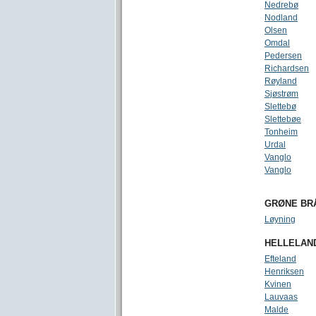
Nedrebø
Nodland
Olsen
Omdal
Pedersen
Richardsen
Røyland
Sjøstrøm
Slettebø
Slettebøe
Tonheim
Urdal
Vanglo
Vanglo
GRØNE BR
Løyning
HELLELAN
Efteland
Henriksen
Kvinen
Lauvaas
Malde