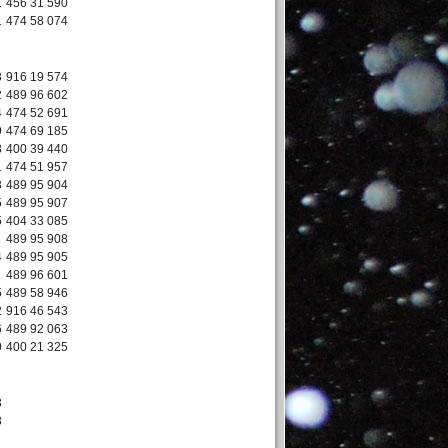
1
456 31 590
1
474 58 074
3
916 19 574
2
489 96 602
4
474 52 691
9
474 69 185
8
400 39 440
1
474 51 957
3
489 95 904
5
489 95 907
5
404 33 085
1
489 95 908
4
489 95 905
1
489 96 601
5
489 58 946
2
916 46 543
6
489 92 063
0
400 21 325
3
3