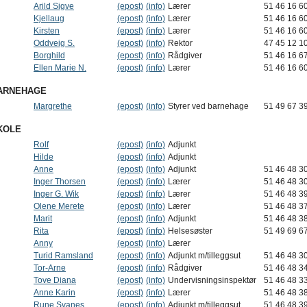
Arild Sigve
(epost)
(info)
Lærer
51 46 16 6
Kjellaug
(epost)
(info)
Lærer
51 46 16 6
Kirsten
(epost)
(info)
Lærer
51 46 16 6
Oddveig S.
(epost)
(info)
Rektor
47 45 12 1
Borghild
(epost)
(info)
Rådgiver
51 46 16 6
Ellen Marie N.
(epost)
(info)
Lærer
51 46 16 6
BARNEHAGE
Margrethe
(epost)
(info)
Styrer ved barnehage
51 49 67 3
KOLE
Rolf
(epost)
(info)
Adjunkt
Hilde
(epost)
(info)
Adjunkt
Anne
(epost)
(info)
Adjunkt
51 46 48 3
Inger Thorsen
(epost)
(info)
Lærer
51 46 48 3
Inger G. Wik
(epost)
(info)
Lærer
51 46 48 3
Olene Merete
(epost)
(info)
Lærer
51 46 48 3
Marit
(epost)
(info)
Adjunkt
51 46 48 3
Rita
(epost)
(info)
Helsesøster
51 49 69 6
Anny
(epost)
(info)
Lærer
Turid Ramsland
(epost)
(info)
Adjunkt m/tilleggsut
51 46 48 3
Tor-Arne
(epost)
(info)
Rådgiver
51 46 48 3
Tove Diana
(epost)
(info)
Undervisningsinspektør
51 46 48 3
Anne Karin
(epost)
(info)
Lærer
51 46 48 3
Rune Svanes
(epost)
(info)
Adjunkt m/tilleggsut
51 46 48 3