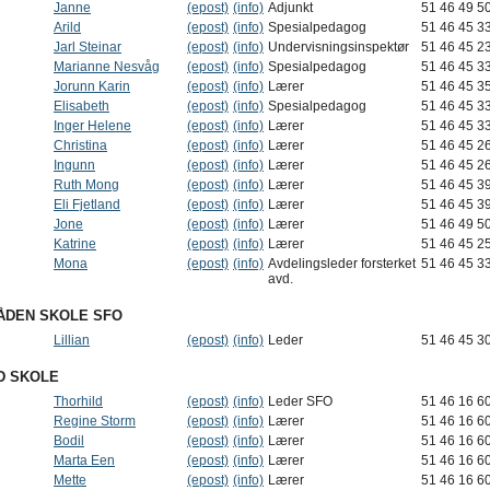
Janne
(epost)
(info)
Adjunkt
51 46 49 5
Arild
(epost)
(info)
Spesialpedagog
51 46 45 3
Jarl Steinar
(epost)
(info)
Undervisningsinspektør
51 46 45 2
Marianne Nesvåg
(epost)
(info)
Spesialpedagog
51 46 45 3
Jorunn Karin
(epost)
(info)
Lærer
51 46 45 3
Elisabeth
(epost)
(info)
Spesialpedagog
51 46 45 3
Inger Helene
(epost)
(info)
Lærer
51 46 45 3
Christina
(epost)
(info)
Lærer
51 46 45 2
Ingunn
(epost)
(info)
Lærer
51 46 45 2
Ruth Mong
(epost)
(info)
Lærer
51 46 45 3
Eli Fjetland
(epost)
(info)
Lærer
51 46 45 3
Jone
(epost)
(info)
Lærer
51 46 49 5
Katrine
(epost)
(info)
Lærer
51 46 45 2
Mona
(epost)
(info)
Avdelingsleder forsterket
51 46 45 3
avd.
ÅDEN SKOLE SFO
Lillian
(epost)
(info)
Leder
51 46 45 3
D SKOLE
Thorhild
(epost)
(info)
Leder SFO
51 46 16 6
Regine Storm
(epost)
(info)
Lærer
51 46 16 6
Bodil
(epost)
(info)
Lærer
51 46 16 6
Marta Een
(epost)
(info)
Lærer
51 46 16 6
Mette
(epost)
(info)
Lærer
51 46 16 6