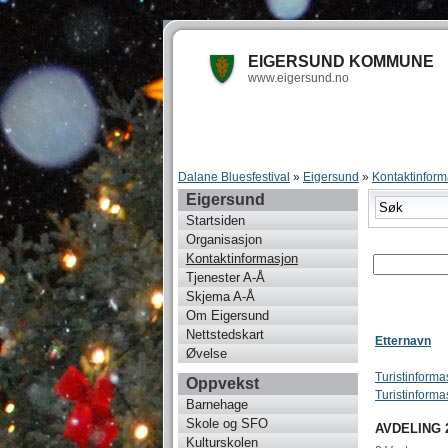
EIGERSUND KOMMUNE
www.eigersund.no
Dalane Bluesfestival
»
Eigersund
»
Kontaktinform
Eigersund
Startsiden
Organisasjon
Kontaktinformasjon
Tjenester A-Å
Skjema A-Å
Om Eigersund
Nettstedskart
Etternavn
Øvelse
Turistinform
Oppvekst
Turistinform
Barnehage
Skole og SFO
AVDELING 
Kulturskolen