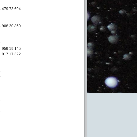
4
479 73 694
8
908 30 869
0
3
959 19 145
1
917 17 322
0
0
2
2
2
2
2
7
2
7