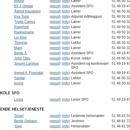
Ingvar
(epost)
(info)
Lærer
51 46 50 3
Eli J. Omdal
(epost)
(info)
Assistent SFO
51 49 19 4
Åshild Hausberg
(epost)
(info)
Lærer
51 46 50 3
Eva Tone
(epost)
(info)
Adjunkt m/tilleggsut
51 49 50 3
Trude Carina
(epost)
(info)
Lærer
51 49 50 3
Ragnhild
(epost)
(info)
Lærer
51 49 50 3
Ragnemarie
(epost)
(info)
Lærer
51 49 50 3
Liv Else
(epost)
(info)
Lærer
51 49 50 3
Therese
(epost)
(info)
Lektor
51 46 50 3
Marit
(epost)
(info)
Lærer
51 49 50 3
Bente Å.
(epost)
(info)
Assistent SFO
51 49 19 4
John Olav
(epost)
(info)
Konst. rektor
51 46 50 3
Jorunn Larshus
(epost)
(info)
Assistent og kantinesjef
51 49 19 4
SFO
Ingred A. Fivelsdal
(epost)
(info)
Assistent SFO
51 49 19 4
Sandø
(epost)
(info)
Lektor
51 46 50 3
Ingrid
(epost)
(info)
Lærer
51 46 50 3
SKOLE SFO
Linda
(epost)
(info)
Leder SFO
51 49 19 4
ENDE HELSETJENESTE
Sissel
(epost)
(info)
Ledende helsesøster
51 46 81 5
Bente Oddane
(epost)
(info)
Jordmor
51 46 81 7
Tove
(epost)
(info)
Helsesøster
51 46 81 5