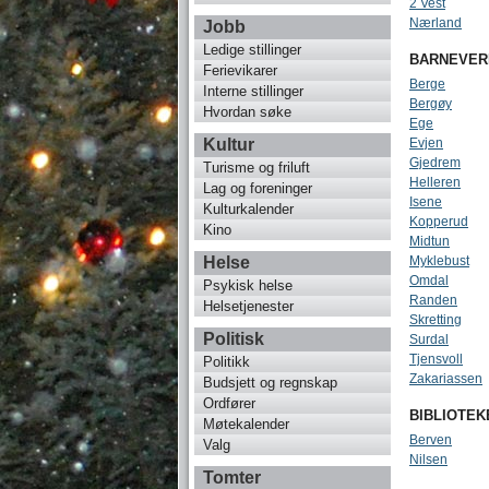
2 Vest
Nærland
Jobb
Ledige stillinger
BARNEVER
Ferievikarer
Berge
Interne stillinger
Bergøy
Hvordan søke
Ege
Kultur
Evjen
Gjedrem
Turisme og friluft
Helleren
Lag og foreninger
Isene
Kulturkalender
Kopperud
Kino
Midtun
Helse
Myklebust
Omdal
Psykisk helse
Randen
Helsetjenester
Skretting
Politisk
Surdal
Tjensvoll
Politikk
Zakariassen
Budsjett og regnskap
Ordfører
BIBLIOTEK
Møtekalender
Berven
Valg
Nilsen
Tomter