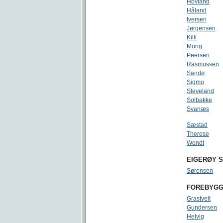
Hovland
Håland
Iversen
Jørgensen
Killi
Mong
Peersen
Rasmussen
Sandø
Sigmo
Sleveland
Solbakke
Svanæs
Sæstad
Therese
Wendt
EIGERØY 
Sørensen
FOREBYGG
Grastveit
Gundersen
Helvig