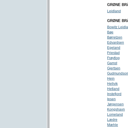
GRØNE BR
Leidland
GRØNE BR
Bowitz Leidl
Bøe
Børretzen
Edvardsen
Egeland
Friestad
Frøytlog
Gamst
Gjertsen
Gudmundso
Hein
Hellvik
Hetland
Instefjord
Ipsen
Jørgensen
Kongshavn
Lomeland
Lædre
Mæhle