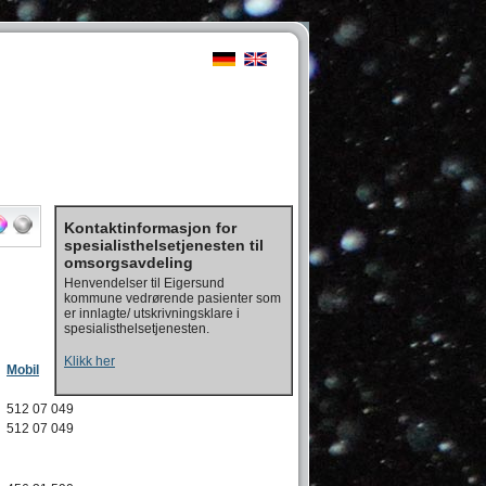
Kontaktinformasjon for
spesialisthelsetjenesten til
omsorgsavdeling
Henvendelser til Eigersund
kommune vedrørende pasienter som
er innlagte/ utskrivningsklare i
spesialisthelsetjenesten.
Klikk her
Mobil
512 07 049
512 07 049